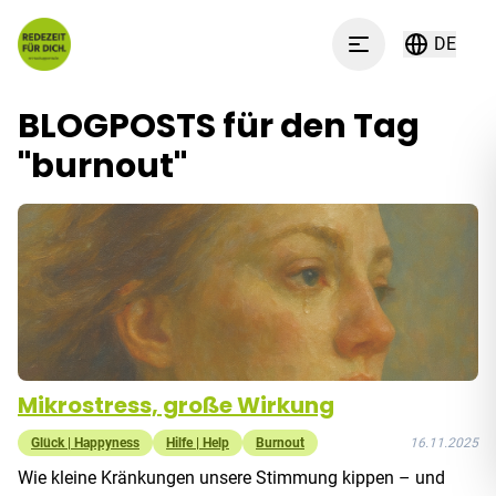
Zum Inhalt springen
DE
Menu
BLOGPOSTS für den Tag
"
burnout
"
Mikrostress, große Wirkung
Glück | Happyness
Hilfe | Help
Burnout
16.11.2025
Wie kleine Kränkungen unsere Stimmung kippen – und