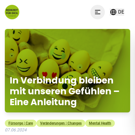
Zum Inhalt springen
DE
Menu
In Verbindung bleiben
mit unseren Gefühlen –
Eine Anleitung
Fürsorge | Care
Veränderungen | Changes
Mental Health
07.06.2024