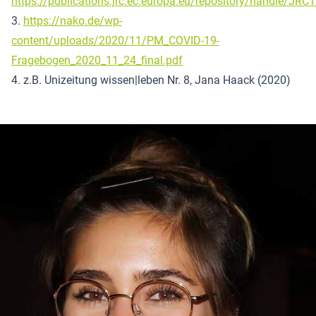
https://publications.jrc.ec.europa.eu/repository/handle/JR
3.
https://nako.de/wp-
content/uploads/2020/11/PM_COVID-19-
Fragebogen_2020_11_24_final.pdf
4. z.B. Unizeitung wissen|leben Nr. 8, Jana Haack (2020)