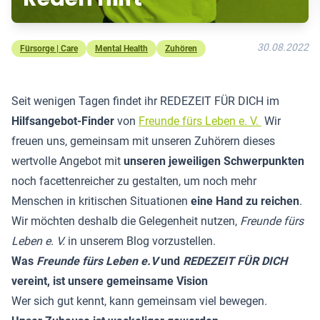
30.08.2022
Fürsorge | Care
Mental Health
Zuhören
Seit wenigen Tagen findet ihr REDEZEIT FÜR DICH im
Hilfsangebot-Finder
von
Freunde fürs Leben e. V.
Wir
freuen uns, gemeinsam mit unseren Zuhörern dieses
wertvolle Angebot mit
unseren jeweiligen Schwerpunkten
noch facettenreicher zu gestalten, um noch mehr
Menschen in kritischen Situationen
eine Hand zu reichen
.
Wir möchten deshalb die Gelegenheit nutzen,
Freunde fürs
Leben e. V.
in unserem Blog vorzustellen.
Was
Freunde fürs Leben e.V
und
REDEZEIT FÜR DICH
vereint, ist unsere gemeinsame Vision
Wer sich gut kennt, kann gemeinsam viel bewegen.